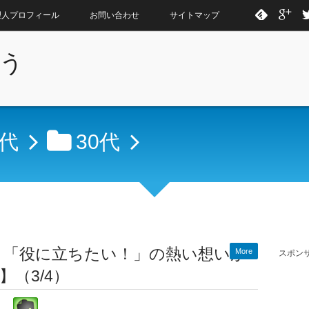
理人プロフィール
お問い合わせ
サイトマップ
う
代
30代
？「役に立ちたい！」の熱い想いが
More
スポン
（3/4）