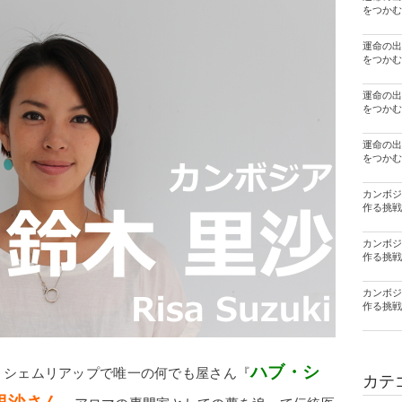
をつかむ
運命の出
をつかむ
運命の出
をつかむ
運命の出
をつかむ
カンボジ
作る挑戦
カンボジ
作る挑戦
カンボジ
作る挑戦
ハブ・シ
・シェムリアップで唯一の何でも屋さん『
カテ