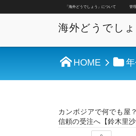
「海外どうでしょう」について
管
海外どうでしょ
HOME
年
カンボジアで何でも屋
信頼の受注へ【鈴木里沙】